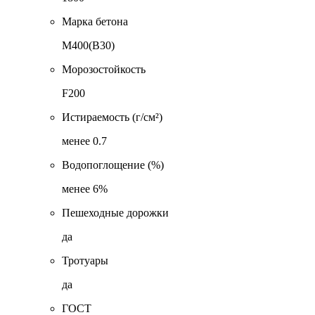
Марка бетона
М400(В30)
Морозостойкость
F200
Истираемость (г/см²)
менее 0.7
Водопоглощение (%)
менее 6%
Пешеходные дорожки
да
Тротуары
да
ГОСТ